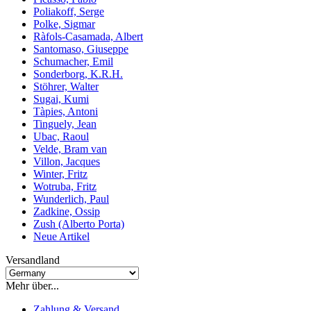
Poliakoff, Serge
Polke, Sigmar
Ràfols-Casamada, Albert
Santomaso, Giuseppe
Schumacher, Emil
Sonderborg, K.R.H.
Stöhrer, Walter
Sugai, Kumi
Tàpies, Antoni
Tinguely, Jean
Ubac, Raoul
Velde, Bram van
Villon, Jacques
Winter, Fritz
Wotruba, Fritz
Wunderlich, Paul
Zadkine, Ossip
Zush (Alberto Porta)
Neue Artikel
Versandland
Mehr über...
Zahlung & Versand