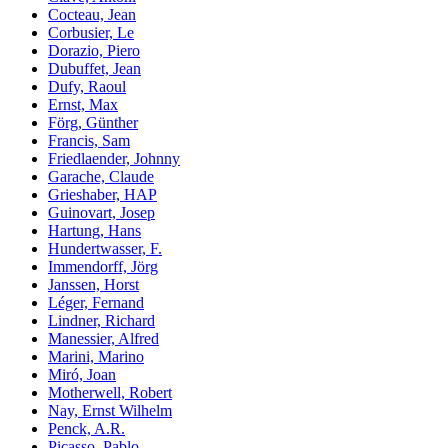
Cocteau, Jean
Corbusier, Le
Dorazio, Piero
Dubuffet, Jean
Dufy, Raoul
Ernst, Max
Förg, Günther
Francis, Sam
Friedlaender, Johnny
Garache, Claude
Grieshaber, HAP
Guinovart, Josep
Hartung, Hans
Hundertwasser, F.
Immendorff, Jörg
Janssen, Horst
Léger, Fernand
Lindner, Richard
Manessier, Alfred
Marini, Marino
Miró, Joan
Motherwell, Robert
Nay, Ernst Wilhelm
Penck, A.R.
Picasso, Pablo