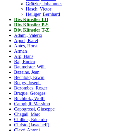
Grützke, Johannnes
Hasch, Victor
Heiliger, Bernhard
Div. Künstler I-O
Div. Künstler P-S
Div. Künstler T-Z
Adami, Valerio
Appel, Karel
Antes, Horst
Arman
Arp, Hans
Baj, Enrico
Baumeister, Willi
Bazaine, Jean
Bechtold, Erwin
Beuys, Joseph
Bezombes, Roger
Braque, Georges
Buchholz, Wolff
Campigli, Massimo
Capogrossi, Giuseppe
Chagall, Marc
Chillida, Eduardo
Christo (Javacheff)
Clavé, Antoni