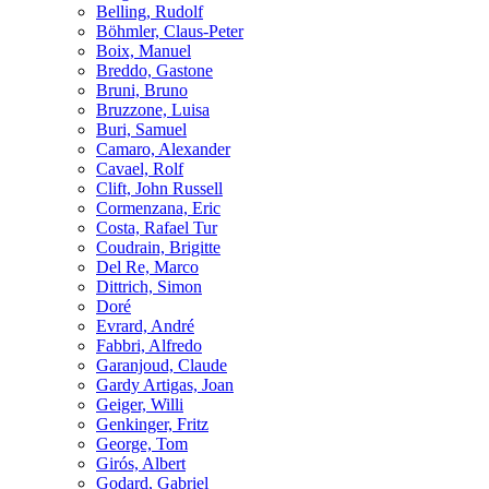
Belling, Rudolf
Böhmler, Claus-Peter
Boix, Manuel
Breddo, Gastone
Bruni, Bruno
Bruzzone, Luisa
Buri, Samuel
Camaro, Alexander
Cavael, Rolf
Clift, John Russell
Cormenzana, Eric
Costa, Rafael Tur
Coudrain, Brigitte
Del Re, Marco
Dittrich, Simon
Doré
Evrard, André
Fabbri, Alfredo
Garanjoud, Claude
Gardy Artigas, Joan
Geiger, Willi
Genkinger, Fritz
George, Tom
Girós, Albert
Godard, Gabriel