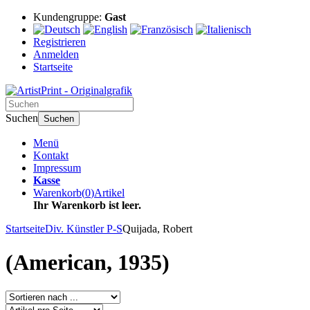
Kundengruppe:
Gast
Registrieren
Anmelden
Startseite
Suchen
Suchen
Menü
Kontakt
Impressum
Kasse
Warenkorb
(
0
)
Artikel
Ihr Warenkorb ist leer.
Startseite
Div. Künstler P-S
Quijada, Robert
(American, 1935)