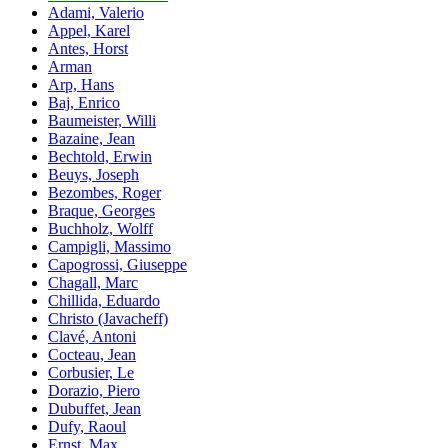
Adami, Valerio
Appel, Karel
Antes, Horst
Arman
Arp, Hans
Baj, Enrico
Baumeister, Willi
Bazaine, Jean
Bechtold, Erwin
Beuys, Joseph
Bezombes, Roger
Braque, Georges
Buchholz, Wolff
Campigli, Massimo
Capogrossi, Giuseppe
Chagall, Marc
Chillida, Eduardo
Christo (Javacheff)
Clavé, Antoni
Cocteau, Jean
Corbusier, Le
Dorazio, Piero
Dubuffet, Jean
Dufy, Raoul
Ernst, Max