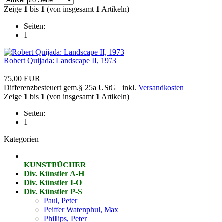
Zeige
1
bis
1
(von insgesamt
1
Artikeln)
Seiten:
1
Robert Quijada: Landscape II, 1973
75,00 EUR
Differenzbesteuert gem.§ 25a UStG inkl.
Versandkosten
Zeige
1
bis
1
(von insgesamt
1
Artikeln)
Seiten:
1
Kategorien
KUNSTBÜCHER
Div. Künstler A-H
Div. Künstler I-O
Div. Künstler P-S
Paul, Peter
Peiffer Watenphul, Max
Phillips, Peter