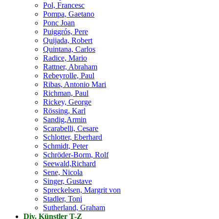
Pol, Francesc
Pompa, Gaetano
Ponc Joan
Puiggrós, Pere
Quijada, Robert
Quintana, Carlos
Radice, Mario
Rattner, Abraham
Rebeyrolle, Paul
Ribas, Antonio Mari
Richman, Paul
Rickey, George
Rössing, Karl
Sandig,Armin
Scarabelli, Cesare
Schlotter, Eberhard
Schmidt, Peter
Schröder-Borm, Rolf
Seewald,Richard
Sene, Nicola
Singer, Gustave
Spreckelsen, Margrit von
Stadler, Toni
Sutherland, Graham
Div. Künstler T-Z