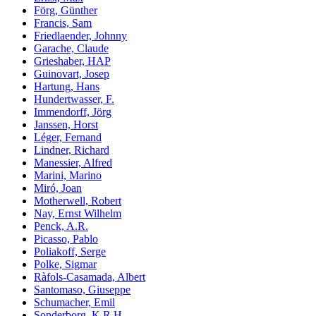
Förg, Günther
Francis, Sam
Friedlaender, Johnny
Garache, Claude
Grieshaber, HAP
Guinovart, Josep
Hartung, Hans
Hundertwasser, F.
Immendorff, Jörg
Janssen, Horst
Léger, Fernand
Lindner, Richard
Manessier, Alfred
Marini, Marino
Miró, Joan
Motherwell, Robert
Nay, Ernst Wilhelm
Penck, A.R.
Picasso, Pablo
Poliakoff, Serge
Polke, Sigmar
Ràfols-Casamada, Albert
Santomaso, Giuseppe
Schumacher, Emil
Sonderborg, K.R.H.