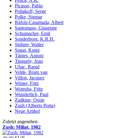
Penck, A.R.
Picasso, Pablo
Poliakoff, Serge
Polke, Sigmar
Ràfols-Casamada, Albert
Santomaso, Giuseppe
Schumacher, Emil
Sonderborg, K.R.H.
Stöhrer, Walter
Sugai, Kumi
Tàpies, Antoni
Tinguely, Jean
Ubac, Raoul
Velde, Bram van
Villon, Jacques
Winter, Fritz
Wotruba, Fritz
Wunderlich, Paul
Zadkine, Ossip
Zush (Alberto Porta)
Neue Artikel
Zuletzt angesehen
Zush: Miliat, 1982