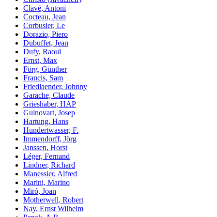
Clavé, Antoni
Cocteau, Jean
Corbusier, Le
Dorazio, Piero
Dubuffet, Jean
Dufy, Raoul
Ernst, Max
Förg, Günther
Francis, Sam
Friedlaender, Johnny
Garache, Claude
Grieshaber, HAP
Guinovart, Josep
Hartung, Hans
Hundertwasser, F.
Immendorff, Jörg
Janssen, Horst
Léger, Fernand
Lindner, Richard
Manessier, Alfred
Marini, Marino
Miró, Joan
Motherwell, Robert
Nay, Ernst Wilhelm