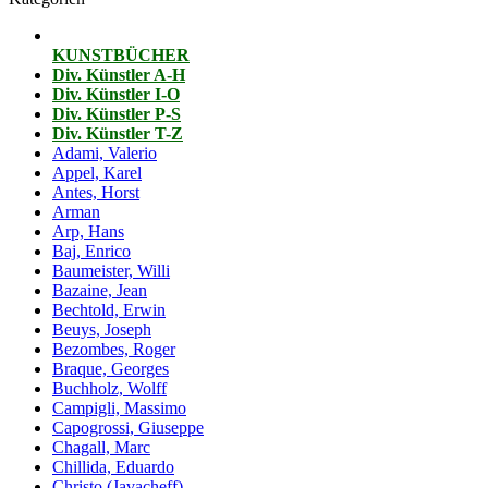
KUNSTBÜCHER
Div. Künstler A-H
Div. Künstler I-O
Div. Künstler P-S
Div. Künstler T-Z
Adami, Valerio
Appel, Karel
Antes, Horst
Arman
Arp, Hans
Baj, Enrico
Baumeister, Willi
Bazaine, Jean
Bechtold, Erwin
Beuys, Joseph
Bezombes, Roger
Braque, Georges
Buchholz, Wolff
Campigli, Massimo
Capogrossi, Giuseppe
Chagall, Marc
Chillida, Eduardo
Christo (Javacheff)